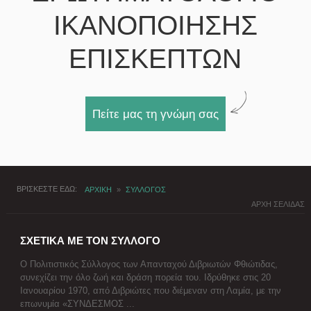
ΙΚΑΝΟΠΟΙΗΣΗΣ
ΕΠΙΣΚΕΠΤΩΝ
Πείτε μας τη γνώμη σας
ΒΡΙΣΚΕΣΤΕ ΕΔΩ
ΑΡΧΙΚΗ
»
ΣΥΛΛΟΓΟΣ
ΑΡΧΗ ΣΕΛΙΔΑΣ
ΣΧΕΤΙΚΑ ΜΕ ΤΟΝ ΣΥΛΛΟΓΟ
Ο Πολιτιστικός Σύλλογος των Απανταχού Διβριωτών Φθιώτιδας,
συνεχίζει την όλο ζωή και δράση πορεία του. Ιδρύθηκε στις 20
Ιανουαρίου 1970, από Διβριώτες που διέμεναν στη Λαμία, με την
επωνυμία «ΣΥΝΔΕΣΜΟΣ ...