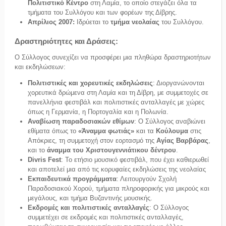
Πολιτιστικό Κέντρο
στη Λαμία, το οποίο στεγάζει όλα τα
τμήματα του Συλλόγου και των φορέων της Δίβρης.
Απρίλιος 2007:
Ιδρύεται το
τμήμα νεολαίας
του Συλλόγου.
Δραστηριότητες και Δράσεις:
Ο Σύλλογος συνεχίζει να προσφέρει μια πληθώρα δραστηριοτήτων
και εκδηλώσεων:
Πολιτιστικές και χορευτικές εκδηλώσεις
: Διοργανώνονται
χορευτικά δρώμενα στη Λαμία και τη Δίβρη, με συμμετοχές σε
πανελλήνια φεστιβάλ και πολιτιστικές ανταλλαγές με χώρες
όπως η Γερμανία, η Πορτογαλία και η Πολωνία.
Αναβίωση παραδοσιακών εθίμων
: Ο Σύλλογος αναβιώνει
εθίματα όπως το
«Άναμμα φωτιάς»
και τα
Κούλουμα
στις
Απόκριες, τη συμμετοχή στον εορτασμό της
Αγίας Βαρβάρας
,
και το
άναμμα του Χριστουγεννιάτικου δέντρου
.
Divris Fest
: Το ετήσιο μουσικό φεστιβάλ, που έχει καθιερωθεί
και αποτελεί μια από τις κορυφαίες εκδηλώσεις της νεολαίας
Εκπαιδευτικά προγράμματα
: Λειτουργούν Σχολή
Παραδοσιακού Χορού, τμήματα πληροφορικής για μικρούς και
μεγάλους, και τμήμα Βυζαντινής μουσικής.
Εκδρομές και πολιτιστικές ανταλλαγές
: Ο Σύλλογος
συμμετέχει σε εκδρομές και πολιτιστικές ανταλλαγές,