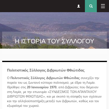
Δευτερεύον
Φόρ
Παράκαμψη προς το κυρίως περιεχόμενο
μενού
αναζήτησ
Η ΙΣΤΟΡΙΑ ΤΟΥ ΣΥΛΛΟΓΟΥ
Πολιτιστικός Σύλλογος Διβριωτών Φθιώτιδας
Ο
Πολιτιστικός Σύλλογος Διβριωτών Φθιώτιδας
συνεχίζει την
πορεία του ως ζωντανό κύτταρο πολιτισμού, με έδρα τη Λαμία.
Ιδρύθηκε στις
20 Ιανουαρίου 1970
, από Διβριώτες που διέμεναν
στη Λαμία, με την επωνυμία «ΣΥΝΔΕΣΜΟΣ ΤΩΝ ΑΠΑΝΤΑΧΟΥ
ΔΙΒΡΙΩΤΩΝ ΦΘΙΩΤΙΔΑΣ», και με σκοπό τη σύσφιξη των σχέσεων
και την αλληλοϋποστήριξη μεταξύ των Διβριωτών, καθώς και τον
εξωραϊσμό του χωριού.