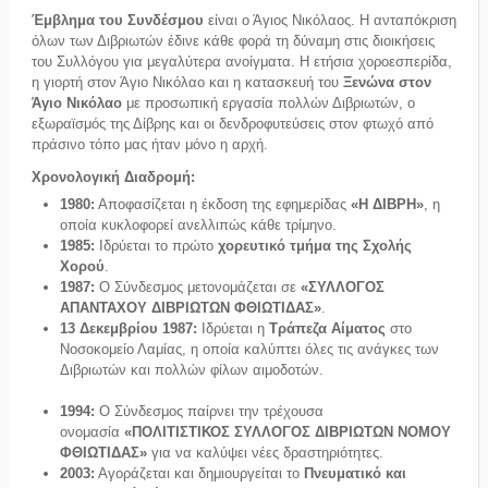
Έμβλημα του Συνδέσμου
είναι ο Άγιος Νικόλαος. Η ανταπόκριση
όλων των Διβριωτών έδινε κάθε φορά τη δύναμη στις διοικήσεις
του Συλλόγου για μεγαλύτερα ανοίγματα. Η ετήσια χοροεσπερίδα,
η γιορτή στον Άγιο Νικόλαο και η κατασκευή του
Ξενώνα στον
Άγιο Νικόλαο
με προσωπική εργασία πολλών Διβριωτών, ο
εξωραϊσμός της Δίβρης και οι δενδροφυτεύσεις στον φτωχό από
πράσινο τόπο μας ήταν μόνο η αρχή.
Χρονολογική Διαδρομή:
1980:
Αποφασίζεται η έκδοση της εφημερίδας
«Η ΔΙΒΡΗ»
, η
οποία κυκλοφορεί ανελλιπώς κάθε τρίμηνο.
1985:
Ιδρύεται το πρώτο
χορευτικό τμήμα της Σχολής
Χορού
.
1987:
Ο Σύνδεσμος μετονομάζεται σε
«ΣΥΛΛΟΓΟΣ
ΑΠΑΝΤΑΧΟΥ ΔΙΒΡΙΩΤΩΝ ΦΘΙΩΤΙΔΑΣ»
.
13 Δεκεμβρίου 1987:
Ιδρύεται η
Τράπεζα Αίματος
στο
Νοσοκομείο Λαμίας, η οποία καλύπτει όλες τις ανάγκες των
Διβριωτών και πολλών φίλων αιμοδοτών.
1994:
Ο Σύνδεσμος παίρνει την τρέχουσα
ονομασία
«ΠΟΛΙΤΙΣΤΙΚΟΣ ΣΥΛΛΟΓΟΣ ΔΙΒΡΙΩΤΩΝ ΝΟΜΟΥ
ΦΘΙΩΤΙΔΑΣ»
για να καλύψει νέες δραστηριότητες.
2003:
Αγοράζεται και δημιουργείται το
Πνευματικό και