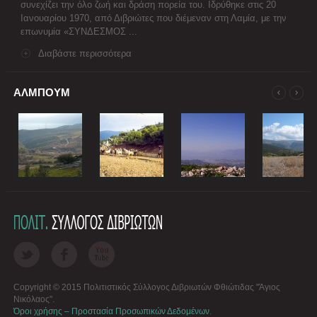
συνεχίζει την όλο ζωή και δράση πορεία του. Ιδρύθηκε στις 20
Ιανουαρίου 1970, από Διβριώτες που διέμεναν στη Λαμία, με την
επωνυμία «ΣΥΝΔΕΣΜΟΣ ...
Διαβάστε περισσότερα
ΑΛΜΠΟΥΜ
Copyright © 2015 Πολιτιστικός Σύλλογος Διβριωτών Φθιώτιδας "Άγιος
Νικόλαος".
Όροι χρήσης – Προστασία Προσωπικών Δεδομένων
.