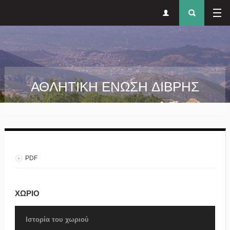
Δευτερεύον
Φόρ
Παράκαμψη προς το κυρίως περιεχόμενο
μενού
αναζήτησ
ΑΘΛΗΤΙΚΗ ΕΝΩΣΗ ΔΙΒΡΗΣ
PDF
ΧΩΡΙΟ
Ιστορία του χωριού