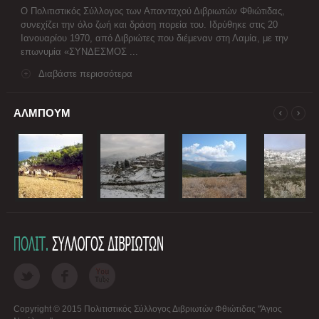
Ο Πολιτιστικός Σύλλογος των Απανταχού Διβριωτών Φθιώτιδας,
συνεχίζει την όλο ζωή και δράση πορεία του. Ιδρύθηκε στις 20
Ιανουαρίου 1970, από Διβριώτες που διέμεναν στη Λαμία, με την
επωνυμία «ΣΥΝΔΕΣΜΟΣ ...
Διαβάστε περισσότερα
ΑΛΜΠΟΥΜ
Copyright © 2015 Πολιτιστικός Σύλλογος Διβριωτών Φθιώτιδας "Άγιος