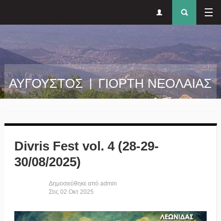
Δευτερεύον
Φόρ
Παράκαμψη προς το κυρίως περιεχόμενο
μενού
αναζήτησ
ΑΥΓΟΥΣΤΟΣ | ΓΙΟΡΤΗ ΝΕΟΛΑΙΑΣ
Divris Fest vol. 4 (28-29-
30/08/2025)
Δημοσιεύθηκε από
admin
Στις
02
Οκτ
2025