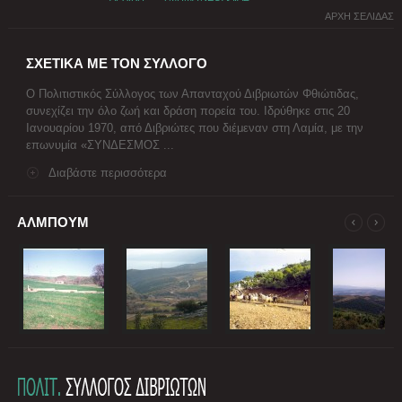
ΑΡΧΗ ΣΕΛΙΔΑΣ
ΣΧΕΤΙΚΑ ΜΕ ΤΟΝ ΣΥΛΛΟΓΟ
Ο Πολιτιστικός Σύλλογος των Απανταχού Διβριωτών Φθιώτιδας,
συνεχίζει την όλο ζωή και δράση πορεία του. Ιδρύθηκε στις 20
Ιανουαρίου 1970, από Διβριώτες που διέμεναν στη Λαμία, με την
επωνυμία «ΣΥΝΔΕΣΜΟΣ ...
Διαβάστε περισσότερα
ΑΛΜΠΟΥΜ