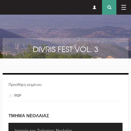
Δευτερεύον
Φόρ
Παράκαμψη προς το κυρίως περιεχόμενο
μενού
αναζήτησ
DIVRIS FEST VOL. 3
Προσθήκη κειμένου
PDF
ΤΜΗΜΑ ΝΕΟΛΑΙΑΣ
Ιστορία του Τμήματος Νεολαίας