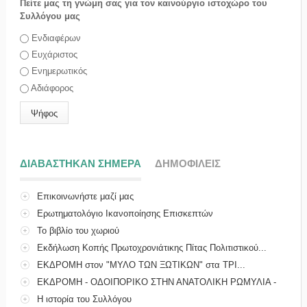
Πείτε μας τη γνώμη σας για τον καινούργιο ιστοχώρο του
Συλλόγου μας
Επιλογές
Ενδιαφέρων
Ευχάριστος
Ενημερωτικός
Αδιάφορος
ΔΙΑΒΑΣΤΗΚΑΝ ΣΗΜΕΡΑ
(ΕΝΕΡΓΗ ΚΑΡΤΕΛΑ)
ΔΗΜΟΦΙΛΕΙΣ
Επικοινωνήστε μαζί μας
Ερωτηματολόγιο Ικανοποίησης Επισκεπτών
Το βιβλίο του χωριού
Εκδήλωση Κοπής Πρωτοχρονιάτικης Πίτας Πολιτιστικού...
ΕΚΔΡΟΜΗ στον "ΜΥΛΟ ΤΩΝ ΞΩΤΙΚΩΝ" στα ΤΡΙ...
ΕΚΔΡΟΜΗ - ΟΔΟΙΠΟΡΙΚΟ ΣΤΗΝ ΑΝΑΤΟΛΙΚΗ ΡΩΜΥΛΙΑ -
ΜΑ...
Η ιστορία του Συλλόγου