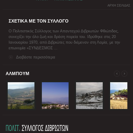
ΑΡΧΗ ΣΕΛΙΔΑΣ
ΣΧΕΤΙΚΑ ΜΕ ΤΟΝ ΣΥΛΛΟΓΟ
Ο Πολιτιστικός Σύλλογος των Απανταχού Διβριωτών Φθιώτιδας,
συνεχίζει την όλο ζωή και δράση πορεία του. Ιδρύθηκε στις 20
Ιανουαρίου 1970, από Διβριώτες που διέμεναν στη Λαμία, με την
επωνυμία «ΣΥΝΔΕΣΜΟΣ ...
Διαβάστε περισσότερα
ΑΛΜΠΟΥΜ