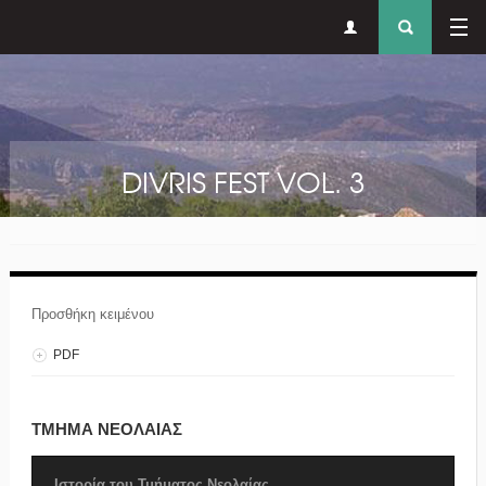
Δευτερεύον
Φόρ
Παράκαμψη προς το κυρίως περιεχόμενο
μενού
αναζήτησ
DIVRIS FEST VOL. 3
Προσθήκη κειμένου
PDF
ΤΜΗΜΑ ΝΕΟΛΑΙΑΣ
Ιστορία του Τμήματος Νεολαίας