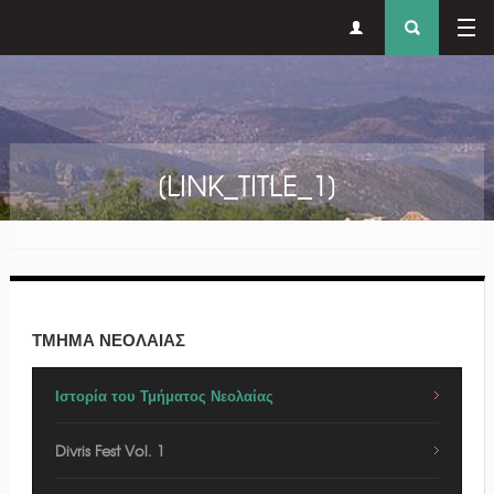
Δευτερεύον
Φόρ
Παράκαμψη προς το κυρίως περιεχόμενο
μενού
αναζήτησ
[LINK_TITLE_1]
ΤΜΗΜΑ ΝΕΟΛΑΙΑΣ
Ιστορία του Τμήματος Νεολαίας
Divris Fest Vol. 1