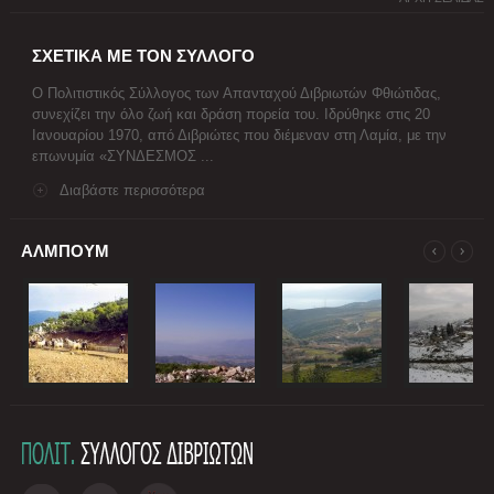
ΣΧΕΤΙΚΑ ΜΕ ΤΟΝ ΣΥΛΛΟΓΟ
Ο Πολιτιστικός Σύλλογος των Απανταχού Διβριωτών Φθιώτιδας,
συνεχίζει την όλο ζωή και δράση πορεία του. Ιδρύθηκε στις 20
Ιανουαρίου 1970, από Διβριώτες που διέμεναν στη Λαμία, με την
επωνυμία «ΣΥΝΔΕΣΜΟΣ ...
Διαβάστε περισσότερα
ΑΛΜΠΟΥΜ