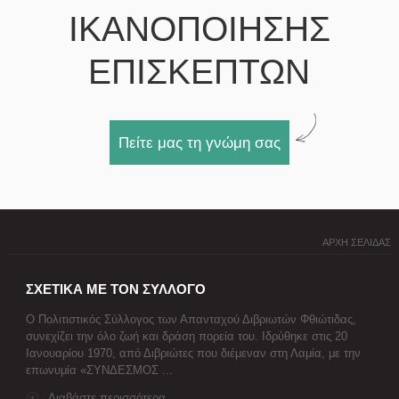
ΙΚΑΝΟΠΟΙΗΣΗΣ
ΕΠΙΣΚΕΠΤΩΝ
Πείτε μας τη γνώμη σας
ΑΡΧΗ ΣΕΛΙΔΑΣ
ΣΧΕΤΙΚΑ ΜΕ ΤΟΝ ΣΥΛΛΟΓΟ
Ο Πολιτιστικός Σύλλογος των Απανταχού Διβριωτών Φθιώτιδας,
συνεχίζει την όλο ζωή και δράση πορεία του. Ιδρύθηκε στις 20
Ιανουαρίου 1970, από Διβριώτες που διέμεναν στη Λαμία, με την
επωνυμία «ΣΥΝΔΕΣΜΟΣ ...
Διαβάστε περισσότερα