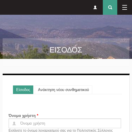
Δευτερεύον
Φόρ
Παράκαμψη προς το κυρίως περιεχόμενο
μενού
αναζήτησ
ΕΙΣΟΔΟΣ
Πρωτεύουσες καρτέλες
Είσοδος
(ενεργή καρτέλα)
Ανάκτηση νέου συνθηματικού
Όνομα χρήστη
*
Εισάγετε το όνομα λογαριασμού σας για το Πολιτιστικός Σύλλογος