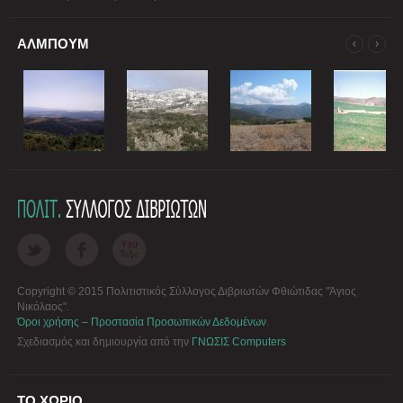
ΑΛΜΠΟΥΜ
Copyright © 2015 Πολιτιστικός Σύλλογος Διβριωτών Φθιώτιδας "Άγιος
Νικόλαος".
Όροι χρήσης – Προστασία Προσωπικών Δεδομένων
.
Σχεδιασμός και δημιουργία από την
ΓΝΩΣΙΣ Computers
ΤΟ ΧΩΡΙΟ