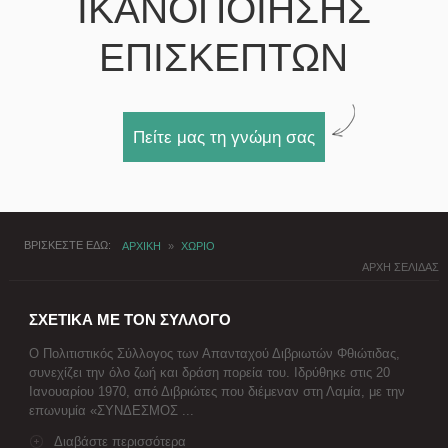
ΙΚΑΝΟΠΟΙΗΣΗΣ
ΕΠΙΣΚΕΠΤΩΝ
Πείτε μας τη γνώμη σας
ΒΡΙΣΚΕΣΤΕ ΕΔΩ
ΑΡΧΙΚΗ
»
ΧΩΡΙΟ
ΑΡΧΗ ΣΕΛΙΔΑΣ
ΣΧΕΤΙΚΑ ΜΕ ΤΟΝ ΣΥΛΛΟΓΟ
Ο Πολιτιστικός Σύλλογος των Απανταχού Διβριωτών Φθιώτιδας,
συνεχίζει την όλο ζωή και δράση πορεία του. Ιδρύθηκε στις 20
Ιανουαρίου 1970, από Διβριώτες που διέμεναν στη Λαμία, με την
επωνυμία «ΣΥΝΔΕΣΜΟΣ ...
Διαβάστε περισσότερα