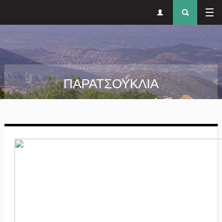
Δευτερεύον
Φόρ
Παράκαμψη προς το κυρίως περιεχόμενο
μενού
αναζήτησ
ΠΑΡΑΤΣΟΥΚΛΙΑ