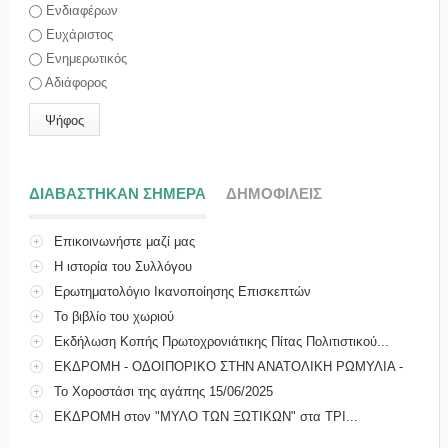
Επιλογές
Ενδιαφέρων
Ευχάριστος
Ενημερωτικός
Αδιάφορος
ΔΙΑΒΑΣΤΗΚΑΝ ΣΗΜΕΡΑ
(ΕΝΕΡΓΗ ΚΑΡΤΕΛΑ)
ΔΗΜΟΦΙΛΕΙΣ
Επικοινωνήστε μαζί μας
Η ιστορία του Συλλόγου
Ερωτηματολόγιο Ικανοποίησης Επισκεπτών
Το βιβλίο του χωριού
Εκδήλωση Κοπής Πρωτοχρονιάτικης Πίτας Πολιτιστικού...
ΕΚΔΡΟΜΗ - ΟΔΟΙΠΟΡΙΚΟ ΣΤΗΝ ΑΝΑΤΟΛΙΚΗ ΡΩΜΥΛΙΑ -
ΜΑ...
Το Χοροστάσι της αγάπης 15/06/2025
ΕΚΔΡΟΜΗ στον "ΜΥΛΟ ΤΩΝ ΞΩΤΙΚΩΝ" στα ΤΡΙ...