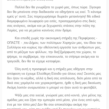
Πολλοί δεν θα γνωρίζατε το χωριό μας, όπως τώρα. Σίγουρα
δεν θα μπαίνατε στην διαδικασία να οδηγήσετε ως εκεί. Τι κάναμε
εμείς γι’ αυτό; Σας παραχωρήσαμε δωρεάν μετακίνηση! Με ειδικά
διαμορφωμένο λεωφορείο για εσάς, προσαρμοσμένο στις δικές
σας ανάγκες, ακόμα και με ξεχωριστές στάσεις στην πόλη της
Λαμίας, για να μη μείνει κανένας στον δρόμο.
Και επειδή χωρίς την οικονομική στήριξη της Περιφέρειας -
ΟΠΑΣΤΕ - ,του Δήμου, των πολύτιμων Χορηγών μας, του ίδιου του
Συλλόγου και κυρίως την εθελοντική εργασία των ανθρώπων μας,
από το μάζεμα των φύλλων, την δια[1]μόρφωση του χώρου, το
ψήσιμο, το σερβίρισμα, την επικοινωνία, το στήσιμο ακόμη και το
τραγούδι, δεν θα τα είχαμε καταφέρει.
Όλη αυτή η προσφορά και η στήριξη μας οδήγησε στην
απόφαση να έχουμε Ελεύθερη Είσοδο για όλους σας! Σκοπός μας
δεν ήταν το κέρδος, αλλά η δική σας απόλαυση, διότι μέσα από τα
δικά σας χαμόγελα και χειροκροτήματα, ήρθε η δική μας δικαίωση.
Ακόμη λοιπόν αναρωτιέσαι τι μπορεί να ήταν αυτό το φεστιβάλ;
Ψάξε μας στα social, γνώρισέ μας από κοντά, γίνε μέλος της
ομάδας μας και ζήσε την εμπειρία από μέσα, γίνε ένας από εμάς,
ένα με τον τόπο μας! Δεν θα σου αποκαλύψω ακόμη την