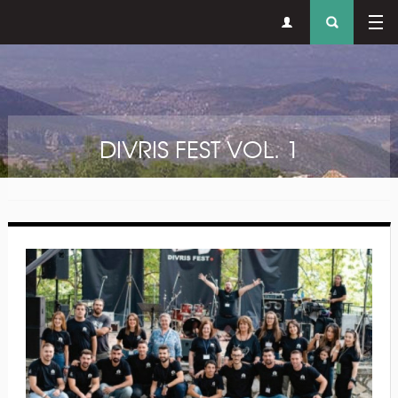
Δευτερεύον
Φόρ
Παράκαμψη προς το κυρίως περιεχόμενο
μενού
αναζήτησ
DIVRIS FEST VOL. 1