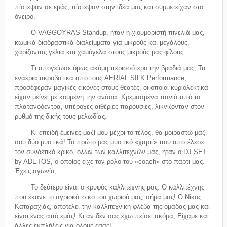
πίστεψαν σε εμάς, πίστεψαν στην ιδέα μας και συμμετείχαν στο
όνειρο.
Ο VAGGOYRAS Standup, ήταν η χιουμοριστή πινελιά μας,
κωμικά διαδραστικά διαλείμματα για μικρούς και μεγάλους,
χαρίζοντας γέλια και χαμόγελα στους μικρούς μας φίλους.
Τι απογείωσε όμως ακόμη περισσότερο την βραδιά μας; Τα
εναέρια ακροβατικά από τους AERIAL SILK Performance,
προσέφεραν μαγικές εικόνες στους θεατές, οι οποίοι κυριολεκτικά
είχαν μείνει με κομμένη την ανάσα. Κρεμασμένα πανιά από τα
πλατανόδεντρα, υπέροχες αιθέριες παρουσίες, λικνίζονταν στον
ρυθμό της δικής τους μελωδίας.
Κι επειδή έμεινες μαζί μου μέχρι το τέλος, θα μοιραστώ μαζί
σου δύο μυστικά! Το πρώτο μας μυστικό «χαρτί» που αποτέλεσε
τον συνδετικό κρίκο, όλων των καλλιτεχνών μας, ήταν ο DJ SET
by ADETOS, ο οποίος είχε τον ρόλο του «coach» στο πάρτι μας.
Έχεις αγωνία;
Το δεύτερο είναι ο κρυφός καλλιτέχνης μας. Ο καλλιτέχνης
που έκανε το αγριοκάτσικο του χωριού μας, σήμα μας! Ο Νίκος
Καταραχιάς, αποτελεί την καλλιτεχνική φλέβα της ομάδας μας και
είναι ένας από εμάς! Κι αν δεν σας έχω πείσει ακόμα; Είχαμε και
άλλες εκπλήξεις για όλους εσάς!