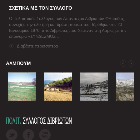
ΣΧΕΤΙΚΑ ΜΕ ΤΟΝ ΣΥΛΛΟΓΟ
Ο Πολιτιστικός Σύλλογος των Απανταχού Διβριωτών Φθιώτιδας,
συνεχίζει την όλο ζωή και δράση πορεία του. Ιδρύθηκε στις 20
Ιανουαρίου 1970, από Διβριώτες που διέμεναν στη Λαμία, με την
επωνυμία «ΣΥΝΔΕΣΜΟΣ ...
Διαβάστε περισσότερα
ΑΛΜΠΟΥΜ