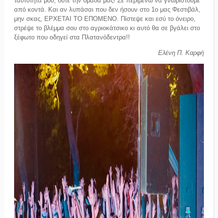
ταυτότητά μου, ούτε την ομάδα μας! Σε περιμένω να γνωριστούμε
από κοντά. Και αν λυπάσαι που δεν ήσουν στο 1ο μας Φεστιβάλ,
μην σκας, ΕΡΧΕΤΑΙ ΤΟ ΕΠΟΜΕΝΟ. Πίστεψε και εσύ το όνειρο,
στρέψε το βλέμμα σου στο αγριοκάτσικο κι αυτό θα σε βγάλει στο
ξέφωτο που οδηγεί στα Πλατανόδεντρα!!
Ελένη Π. Καρφή