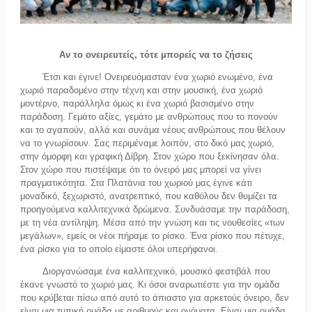
Αν το ονειρευτείς, τότε μπορείς να το ζήσεις
Έτσι και έγινε! Ονειρευόμασταν ένα χωριό ενωμένο, ένα
χωριό παραδομένο στην τέχνη και στην μουσική, ένα χωριό
μοντέρνο, παράλληλα όμως κι ένα χωριό βασισμένο στην
παράδοση. Γεμάτο αξίες, γεμάτο με ανθρώπους που το πονούν
και το αγαπούν, αλλά και συνάμα νέους ανθρώπους που θέλουν
να το γνωρίσουν. Σας περιμέναμε λοιπόν, στο δικό μας χωριό,
στην όμορφη και γραφική Δίβρη. Στον χώρο που ξεκίνησαν όλα.
Στον χώρο που πιστέψαμε ότι το όνειρό μας μπορεί να γίνει
πραγματικότητα. Στα Πλατάνια του χωριού μας έγινε κάτι
μοναδικό, ξεχωριστό, ανατρεπτικό, που καθόλου δεν θυμίζει τα
προηγούμενα καλλιτεχνικά δρώμενα. Συνδυάσαμε την παράδοση,
με τη νέα αντίληψη. Μέσα από την γνώση και τις νουθεσίες «των
μεγάλων», εμείς οι νέοι πήραμε το ρίσκο. Ένα ρίσκο που πέτυχε,
ένα ρίσκο για το οποίο είμαστε όλοι υπερήφανοι.
Διοργανώσαμε ένα καλλιτεχνικό, μουσικό φεστιβάλ που
έκανε γνωστό το χωριό μας. Κι όσοι αναρωτιέστε για την ομάδα
που κρύβεται πίσω από αυτό το άπιαστο για αρκετούς όνειρο, δεν
είναι μια τυπική ομάδα με αριθμούς και ονόματα. Είναι μια ομάδα