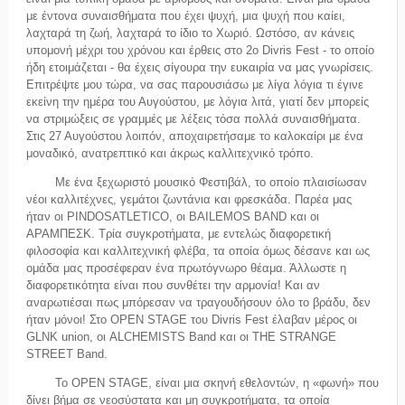
με έντονα συναισθήματα που έχει ψυχή, μια ψυχή που καίει,
λαχταρά τη ζωή, λαχταρά το ίδιο το Χωριό. Ωστόσο, αν κάνεις
υπομονή μέχρι του χρόνου και έρθεις στο 2ο Divris Fest - το οποίο
ήδη ετοιμάζεται - θα έχεις σίγουρα την ευκαιρία να μας γνωρίσεις.
Επιτρέψτε μου τώρα, να σας παρουσιάσω με λίγα λόγια τι έγινε
εκείνη την ημέρα του Αυγούστου, με λόγια λιτά, γιατί δεν μπορείς
να στριμώξεις σε γραμμές με λέξεις τόσα πολλά συναισθήματα.
Στις 27 Αυγούστου λοιπόν, αποχαιρετήσαμε το καλοκαίρι με ένα
μοναδικό, ανατρεπτικό και άκρως καλλιτεχνικό τρόπο.
Με ένα ξεχωριστό μουσικό Φεστιβάλ, το οποίο πλαισίωσαν
νέοι καλλιτέχνες, γεμάτοι ζωντάνια και φρεσκάδα. Παρέα μας
ήταν οι PINDOSATLETICO, οι BAILEMOS BAND και οι
ΑΡΑΜΠΕΣΚ. Τρία συγκροτήματα, με εντελώς διαφορετική
φιλοσοφία και καλλιτεχνική φλέβα, τα οποία όμως δέσανε και ως
ομάδα μας προσέφεραν ένα πρωτόγνωρο θέαμα. Άλλωστε η
διαφορετικότητα είναι που συνθέτει την αρμονία! Και αν
αναρωτιέσαι πως μπόρεσαν να τραγουδήσουν όλο το βράδυ, δεν
ήταν μόνοι! Στο OPEN STAGE του Divris Fest έλαβαν μέρος οι
GLNK union, οι ALCHEMISTS Band και οι THE STRANGE
STREET Band.
Το OPEN STAGE, είναι μια σκηνή εθελοντών, η «φωνή» που
δίνει βήμα σε νεοσύστατα και μη συγκροτήματα, τα οποία