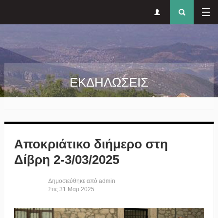
Δευτερεύον
Φόρ
Παράκαμψη προς το κυρίως περιεχόμενο
μενού
αναζήτησ
ΕΚΔΗΛΩΣΕΙΣ
Αποκριάτικο διήμερο στη
Δίβρη 2-3/03/2025
Δημοσιεύθηκε από
admin
Στις
31
Μαρ
2025