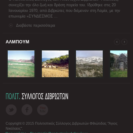
συνεχίζει την όλο ζωή και δράση πορεία του. Ιδρύθηκε στις 20
Ιανουαρίου 1970, από Διβριώτες που διέμεναν στη Λαμία, με την
επωνυμία «ΣΥΝΔΕΣΜΟΣ ...
Διαβάστε περισσότερα
ΑΛΜΠΟΥΜ
Copyright © 2015 Πολιτιστικός Σύλλογος Διβριωτών Φθιώτιδας "Άγιος
Νικόλαος".