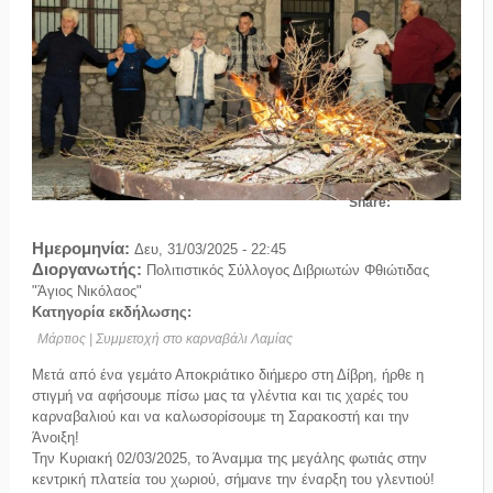
Share:
Ημερομηνία:
Δευ, 31/03/2025 - 22:45
Διοργανωτής:
Πολιτιστικός Σύλλογος Διβριωτών Φθιώτιδας
"Άγιος Νικόλαος"
Κατηγορία εκδήλωσης:
Μάρτιος | Συμμετοχή στο καρναβάλι Λαμίας
Μετά από ένα γεμάτο Αποκριάτικο διήμερο στη Δίβρη, ήρθε η
στιγμή να αφήσουμε πίσω μας τα γλέντια και τις χαρές του
καρναβαλιού και να καλωσορίσουμε τη Σαρακοστή και την
Άνοιξη!
Την Κυριακή 02/03/2025, το Άναμμα της μεγάλης φωτιάς στην
κεντρική πλατεία του χωριού, σήμανε την έναρξη του γλεντιού!