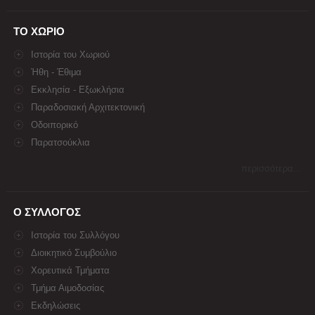
ΤΟ ΧΩΡΙΟ
Ιστορία του Χωριού
Ήθη - Έθιμα
Εκκλησία - Εξωκλήσια
Παραδοσιακή Αρχιτεκτονική
Οδοιπορικό
Παρατσούκλια
περισσότερα...
Ο ΣΥΛΛΟΓΟΣ
Ιστορία του Συλλόγου
Διοικητικό Συμβούλιο
Χορευτικά Τμήματα
Τμήμα Αιμοδοσίας
Εκδηλώσεις