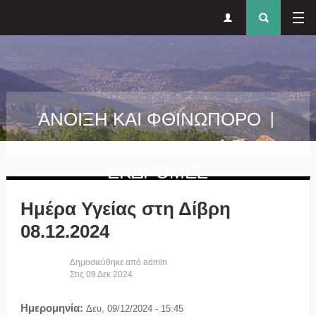
Δευτερεύον
Φόρ
Παράκαμψη προς το κυρίως περιεχόμενο
μενού
αναζήτησ
ΑΝΟΙΞΗ ΚΑΙ ΦΘΙΝΩΠΟΡΟ |
ΕΚΔΡΟΜΕΣ
Ημέρα Υγείας στη Δίβρη
08.12.2024
Δημοσιεύθηκε από
admin
Στις
09
Δεκ
2024
Ημερομηνία:
Δευ, 09/12/2024 - 15:45