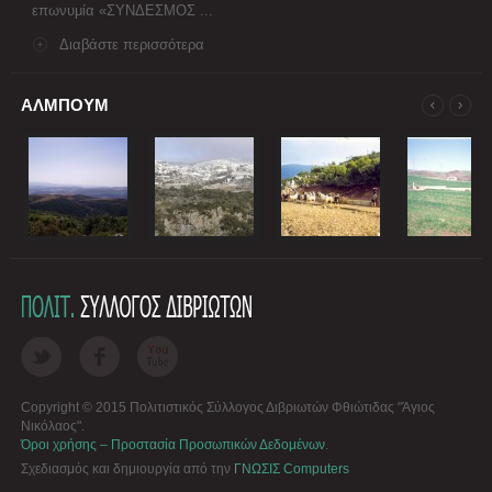
επωνυμία «ΣΥΝΔΕΣΜΟΣ ...
Διαβάστε περισσότερα
ΑΛΜΠΟΥΜ
Copyright © 2015 Πολιτιστικός Σύλλογος Διβριωτών Φθιώτιδας "Άγιος
Νικόλαος".
Όροι χρήσης – Προστασία Προσωπικών Δεδομένων
.
Σχεδιασμός και δημιουργία από την
ΓΝΩΣΙΣ Computers