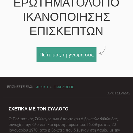
ΕΡΩΤΗΜΑΤΟΛΟΓΙΟ
ΙΚΑΝΟΠΟΙΗΣΗΣ
ΕΠΙΣΚΕΠΤΩΝ
Πείτε μας τη γνώμη σας
ΒΡΙΣΚΕΣΤΕ ΕΔΩ
ΑΡΧΙΚΗ
»
ΕΚΔΗΛΩΣΕΙΣ
ΑΡΧΗ ΣΕΛΙΔΑΣ
ΣΧΕΤΙΚΑ ΜΕ ΤΟΝ ΣΥΛΛΟΓΟ
Ο Πολιτιστικός Σύλλογος των Απανταχού Διβριωτών Φθιώτιδας,
συνεχίζει την όλο ζωή και δράση πορεία του. Ιδρύθηκε στις 20
Ιανουαρίου 1970, από Διβριώτες που διέμεναν στη Λαμία, με την