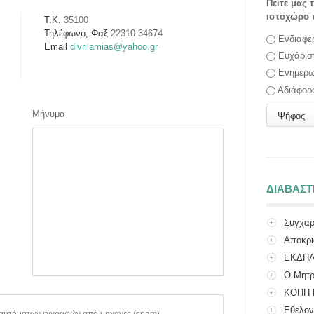
Πείτε μας 
ιστοχώρο 
Τ.Κ.
35100
Τηλέφωνο, Φαξ
22310 34674
Επιλογές
Ενδιαφέ
Email
divrilamias@yahoo.gr
Ευχάρισ
Ενημερω
Αδιάφορ
Μήνυμα
ΔΙΑΒΑΣ
Συγχαρ
Πανελλαδικ
Αποκρι
ΕΚΔΗΛ
Ο Μητρ
και τ...
ΚΟΠΗ 
Εθελον