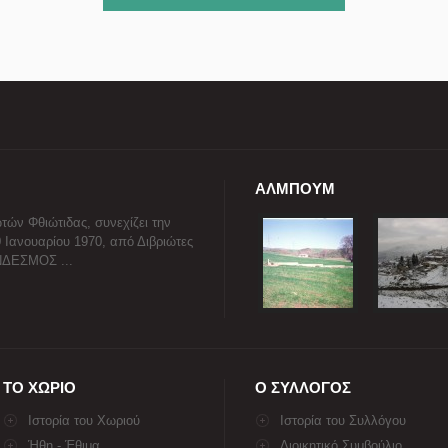
ΑΛΜΠΟΥΜ
τών Φθιώτιδας, συνεχίζει την
0 Ιανουαρίου 1970, από Διβριώτες
ΥΝΔΕΣΜΟΣ ...
ΤΟ ΧΩΡΙΟ
Ο ΣΥΛΛΟΓΟΣ
Ιστορία του Χωριού
Ιστορία του Συλλόγου
Ήθη - Έθιμα
Διοικητικό Συμβούλιο