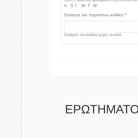
Αυτή η ερώτηση χρησιμεύει στην αποτροπή
h
S
f
W
T
M
Εισάγετε τον παραπάνω κώδικα
*
Εισάγετε τον κώδικα χωρίς τα κενά.
ΕΡΩΤΗΜΑΤΟ