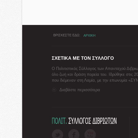
ΒΡΙΣΚΕΣΤΕ ΕΔΩ
ΑΡΧΙΚΗ
ΣΧΕΤΙΚΑ ΜΕ ΤΟΝ ΣΥΛΛΟΓΟ
Ο Πολιτιστικός Σύλλογος των Απανταχού Διβριω
όλο ζωή και δράση πορεία του. Ιδρύθηκε στις 2
που διέμεναν στη Λαμία, με την επωνυμία «Σ
Διαβάστε περισσότερα