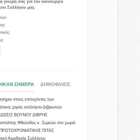
τη γνώμη σας για τον καινούργιο
του Συλλόγου μας
ρων
τος
τικός
ος
ΤΗΚΑΝ ΣΗΜΕΡΑ
(ΕΝΕΡΓΗ ΚΑΡΤΕΛΑ)
ΔΗΜΟΦΙΛΕΙΣ
ητήρια στους επιτυχόντες των
ών Εξ...
άτικος χορός συλλόγου Διβριωτών
ΩΣΕΙΣ ΒΟΥΝΟΥ ΔΙΒΡΗΣ
οπολίτης Φθιώτιδας κ. Συμεών στο χωριό
ΠΡΩΤΟΧΡΟΝΙΑΤΙΚΗΣ ΠΙΤΑΣ
τική Αιμοδοσία Συλλόγου