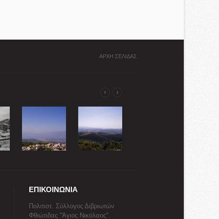
ΑΡΧΗ ΣΕΛΙΔΑΣ
ΕΠΙΚΟΙΝΩΝΙΑ
Πολιτιστ. Σύλλογος Διβριωτών
Φθιώτιδας "Άγιος Νικόλαος".